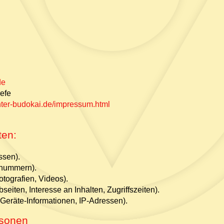
de
refe
nter-budokai.de/impressum.html
ten:
ssen).
onnummern).
otografien, Videos).
eiten, Interesse an Inhalten, Zugriffszeiten).
Geräte-Informationen, IP-Adressen).
rsonen