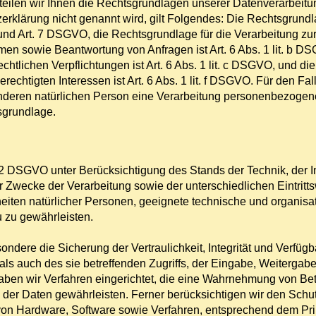
len wir Ihnen die Rechtsgrundlagen unserer Datenverarbeitun
rklärung nicht genannt wird, gilt Folgendes: Die Rechtsgrundl
. a und Art. 7 DSGVO, die Rechtsgrundlage für die Verarbeitung z
en sowie Beantwortung von Anfragen ist Art. 6 Abs. 1 lit. b DS
echtlichen Verpflichtungen ist Art. 6 Abs. 1 lit. c DSGVO, und di
echtigten Interessen ist Art. 6 Abs. 1 lit. f DSGVO. Für den Fal
anderen natürlichen Person eine Verarbeitung personenbezogene
tsgrundlage.
32 DSGVO unter Berücksichtigung des Stands der Technik, der I
Zwecke der Verarbeitung sowie der unterschiedlichen Eintritt
iheiten natürlicher Personen, geeignete technische und organ
 zu gewährleisten.
ere die Sicherung der Vertraulichkeit, Integrität und Verfügba
s auch des sie betreffenden Zugriffs, der Eingabe, Weitergabe
aben wir Verfahren eingerichtet, die eine Wahrnehmung von Be
der Daten gewährleisten. Ferner berücksichtigen wir den Sch
von Hardware, Software sowie Verfahren, entsprechend dem Pr