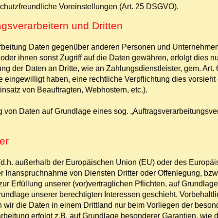
chutzfreundliche Voreinstellungen (Art. 25 DSGVO).
gsverarbeitern und Dritten
rbeitung Daten gegenüber anderen Personen und Unternehmen (A
 oder ihnen sonst Zugriff auf die Daten gewähren, erfolgt dies n
ng der Daten an Dritte, wie an Zahlungsdienstleister, gem. Art. 
Sie eingewilligt haben, eine rechtliche Verpflichtung dies vorsie
insatz von Beauftragten, Webhostern, etc.).
ung von Daten auf Grundlage eines sog. „Auftragsverarbeitungsve
er
d (d.h. außerhalb der Europäischen Union (EU) oder des Europä
r Inanspruchnahme von Diensten Dritter oder Offenlegung, bzw.
zur Erfüllung unserer (vor)vertraglichen Pflichten, auf Grundlage
rundlage unserer berechtigten Interessen geschieht. Vorbehaltlic
n wir die Daten in einem Drittland nur beim Vorliegen der beso
rbeitung erfolgt z.B. auf Grundlage besonderer Garantien, wie de